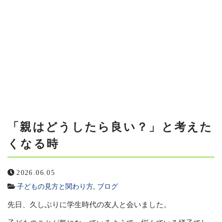
当ルームについて
%E3%80%8C%E8%A6%AA%E3%81
カウンセラー紹介
「親はどうしたら良い？」と考えたく
メニュー
アクセス
「親はどうしたら良い？」と考えた
くなる時
よくある質問
2026.06.05
ブログ
子どもの見方と関わり方
,
ブログ
お問い合わせ
先日、久しぶりに学生時代の友人と会いました。